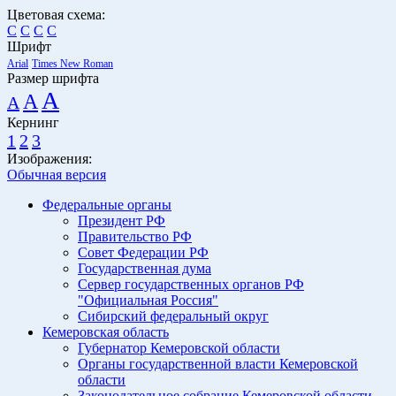
Цветовая схема:
C
C
C
C
Шрифт
Arial
Times New Roman
Размер шрифта
A
A
A
Кернинг
1
2
3
Изображения:
Обычная версия
Федеральные органы
Президент РФ
Правительство РФ
Совет Федерации РФ
Государственная дума
Сервер государственных органов РФ
"Официальная Россия"
Сибирский федеральный округ
Кемеровская область
Губернатор Кемеровской области
Органы государственной власти Кемеровской
области
Законодательное собрание Кемеровской области