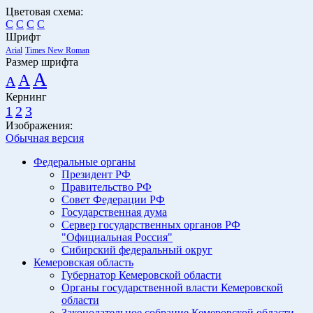
Цветовая схема:
C
C
C
C
Шрифт
Arial
Times New Roman
Размер шрифта
A
A
A
Кернинг
1
2
3
Изображения:
Обычная версия
Федеральные органы
Президент РФ
Правительство РФ
Совет Федерации РФ
Государственная дума
Сервер государственных органов РФ
"Официальная Россия"
Сибирский федеральный округ
Кемеровская область
Губернатор Кемеровской области
Органы государственной власти Кемеровской
области
Законодательное собрание Кемеровской области