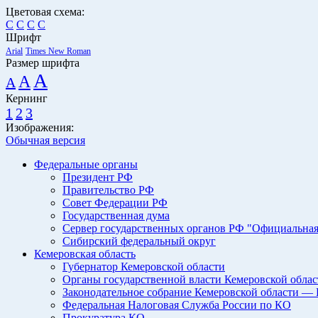
Цветовая схема:
C
C
C
C
Шрифт
Arial
Times New Roman
Размер шрифта
A
A
A
Кернинг
1
2
3
Изображения:
Обычная версия
Федеральные органы
Президент РФ
Правительство РФ
Совет Федерации РФ
Государственная дума
Сервер государственных органов РФ "Официальная
Сибирский федеральный округ
Кемеровская область
Губернатор Кемеровской области
Органы государственной власти Кемеровской облас
Законодательное собрание Кемеровской области — 
Федеральная Налоговая Служба России по КО
Прокуратура КО