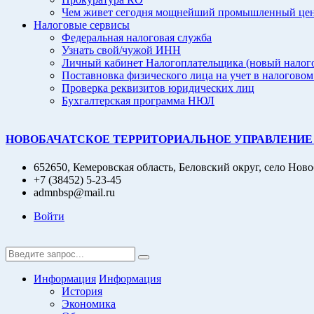
Чем живет сегодня мощнейший промышленный цент
Налоговые сервисы
Федеральная налоговая служба
Узнать свой/чужой ИНН
Личный кабинет Налогоплательщика (новый налог
Поставновка физического лица на учет в налоговом
Проверка реквизитов юридических лиц
Бухгалтерская программа НЮЛ
НОВОБАЧАТСКОЕ ТЕРРИТОРИАЛЬНОЕ УПРАВЛЕНИЕ
652650, Кемеровская область, Беловский округ, село Ново
+7 (38452) 5-23-45
admnbsp@mail.ru
Войти
Информация
Информация
История
Экономика