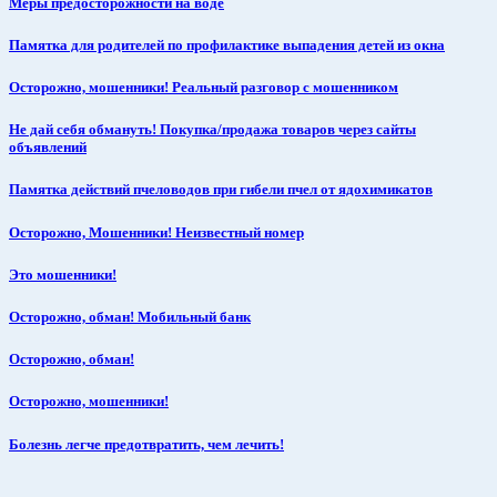
Меры предосторожности на воде
Памятка для родителей по профилактике выпадения детей из окна
Осторожно, мошенники! Реальный разговор с мошенником
Не дай себя обмануть! Покупка/продажа товаров через сайты
объявлений
Памятка действий пчеловодов при гибели пчел от ядохимикатов
Осторожно, Мошенники! Неизвестный номер
Это мошенники!
Осторожно, обман! Мобильный банк
Осторожно, обман!
Осторожно, мошенники!
Болезнь легче предотвратить, чем лечить!