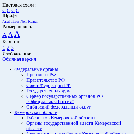
Цветовая схема:
C
C
C
C
Шрифт
Arial
Times New Roman
Размер шрифта
A
A
A
Кернинг
1
2
3
Изображения:
Обычная версия
Федеральные органы
Президент РФ
Правительство РФ
Совет Федерации РФ
Государственная дума
Сервер государственных органов РФ
"Официальная Россия"
Сибирский федеральный округ
Кемеровская область
Губернатор Кемеровской области
Органы государственной власти Кемеровской
области
Законодательное собрание Кемеровской области